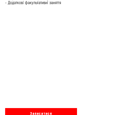
- Додаткові факультативні заняття
За підсумками курсу:
Ви створите повноцінний проект дизайну
інтер'єру квартири, котрий буде виконаний у
комп'ютерній графіці з використанням
програм ArchiCAD, Adobe Photoshop та з
усією необхідною для його реалізації
технічною документацією.
Записатися