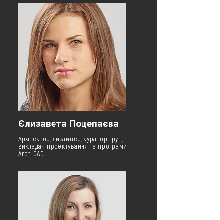
Єлизавета Поцепаєва
Архітектор, дизайнер, куратор груп,
викладач проектування та програми
ArchiCAD.