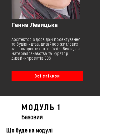
Ганна Левицька
Архітектор з досвідом проектування
та будівництва, дизайнер житлових
та громадських інтер'єрів. Викладач
матеріалознавства та куратор
дизайн-проектів EDS
Всі спікери
МОДУЛЬ 1
Базовий
Що буде на модулі