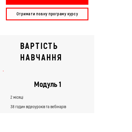
Отримати повну програму курсу
ВАРТІСТЬ
НАВЧАННЯ
Модуль 1
2 місяці
38 годин відеоуроків та вебінарів
Практична робота над дизайн-проектом
Доступ до закритого чату в telegram​