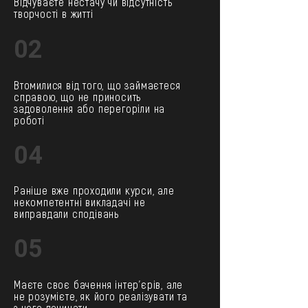
Відчуваєте нестачу чи відсутність
творчості в житті
02
Втомилися від того, що займаєтеся
справою, що не приносить
задоволення або перегоріли на
роботі
04
Раніше вже проходили курси, але
некомпетентні викладачі не
виправдали сподівань
05
Маєте своє бачення інтер’єрів, але
не розумієте, як його реалізувати та