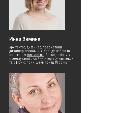
Инна Зимина
Архітектор, дизайнер, предметний
дизайнер, засновниця бренду меблів та
освітлення
innazimina
. Досвід роботи у
проектуванні дизайну інтер'єру житлових
та офісних приміщень понад 16 років.