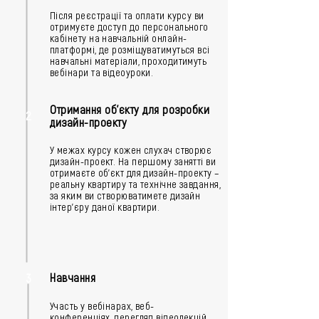
Після реєстрації та оплати курсу ви
отримуєте доступ до персонального
кабінету на навчальній онлайн-
платформі, де розміщуватимуться всі
навчальні матеріали, проходитимуть
вебінари та відеоуроки.
Отримання об'єкту для розробки
2
дизайн-проекту
У межах курсу кожен слухач створює
дизайн-проект. На першому занятті ви
отримаєте об'єкт для дизайн-проекту –
реальну квартиру та технічне завдання,
за яким ви створюватимете дизайн
інтер'єру даної квартири.
Навчання
3
Участь у вебінарах, веб-
конференціях, перегляд відеолекцій,