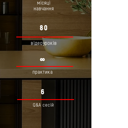
місяці
навчання
80
відеоуроків
∞
практика
6
Q&A сесій