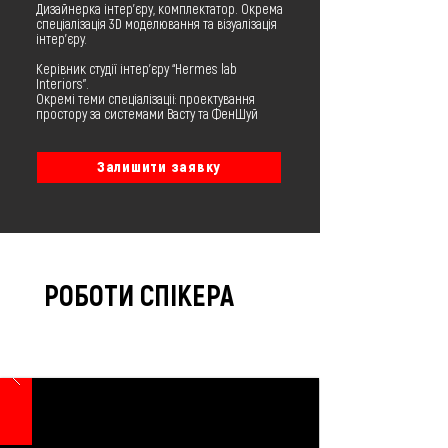
Дизайнерка інтер'єру, комплектатор. Окрема
спеціалізація 3D моделювання та візуалізація
інтер'єру.
Керівник студії інтер'єру “Hermes lab
Interiors”.
Окремі теми спеціалізаціі: проектування
простору за системами Васту та ФенШуй
Залишити заявку
РОБОТИ СПІКЕРА