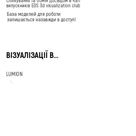
Спілкування та обмін досвідом в чаті
випускників EDS 3d visualization club
База моделей для роботи
залишається назавжди в доступі
ВІЗУАЛІЗАЦІЇ В...
LUMION