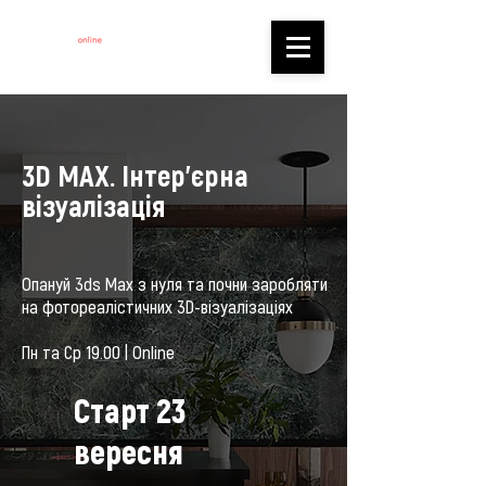
3D MAX. Інтер’єрна
візуалізація
Опануй 3ds Max з нуля та почни заробляти
на фотореалістичних 3D-візуалізаціях
Пн та Ср 19.00 | Online
Старт 23
вересня