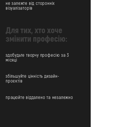
не залежте від сторонніх
візуалізаторів
Для тих, хто хоче
змінити професію:
здобудьте творчу професію за 3
місяці
збільшуйте цінність дизайн-
проєктів
працюйте віддалено та незалежно