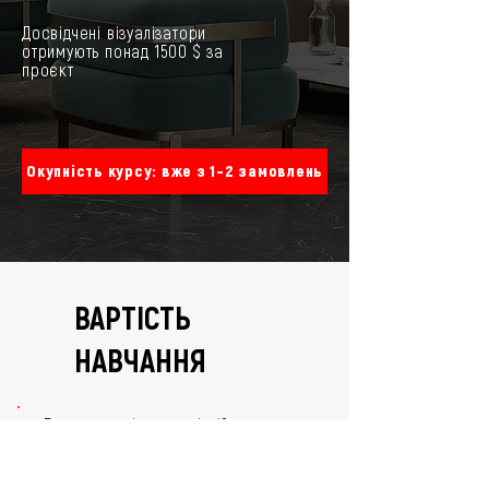
Досвідчені візуалізатори
отримують понад 1500 $ за
проєкт
Окупність курсу: вже з 1–2 замовлень
ВАРТІСТЬ
НАВЧАННЯ
Бронювання місця у групі здійснюється
через внесення передоплати у
розмірі
1000 грн