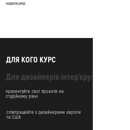
навичками.
ДЛЯ КОГО КУРС
Для дизайнерів інтер'єру:
презентуйте свої проєкти на
студійному рівні
співпрацюйте з дизайнерами європи
та США