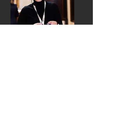
НАТАЛЬЯ
НЕСТЕРЕНКО
Эксперт по запуску проектов
недвижимости с международным
опытом, проджект менеджер. В
портфолио – офисные центры, ТРЦ,
коворкинги, отели 5звезд. Умеет
структурировать хаос.