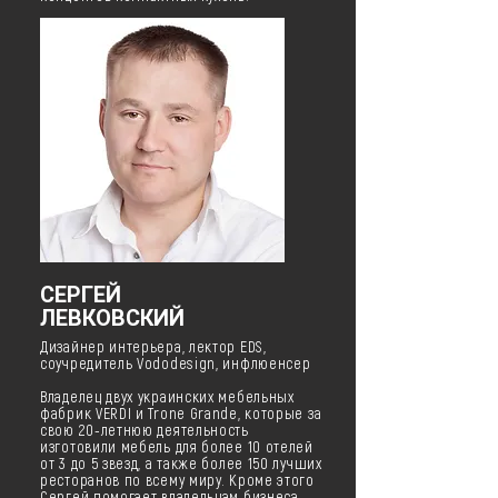
СЕРГЕЙ
ЛЕВКОВСКИЙ
Дизайнер интерьера, лектор EDS,
соучредитель Vododesign, инфлюенсер
Владелец двух украинских мебельных
фабрик VERDI и Trone Grande, которые за
свою 20-летнюю деятельность
изготовили мебель для более 10 отелей
от 3 до 5 звезд, а также более 150 лучших
ресторанов по всему миру. Кроме этого
Сергей помогает владельцам бизнеса