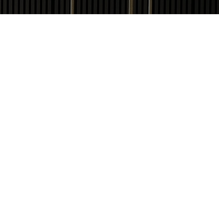
 вулиця Глибочицька, 40 Y, 3-й поверх
. Лук'янівська / ст. м. Контрактова площа
ПЕЙСЬКА ШКОЛА ДИЗАЙНУ
800 209 418
63 520 91 19
nline.design@gmail.com