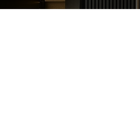
ЄВРОПЕЙСЬКА ШКОЛА ДИЗАЙНУ
Київ,
ст. м
ЄВРО
+380 
+380 
eds.o
Публічна оферта дизайн інтер'єру
Публічна оферта ландшафтний дизайн
Політика конфіденційності