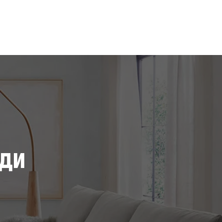
MAX
нди