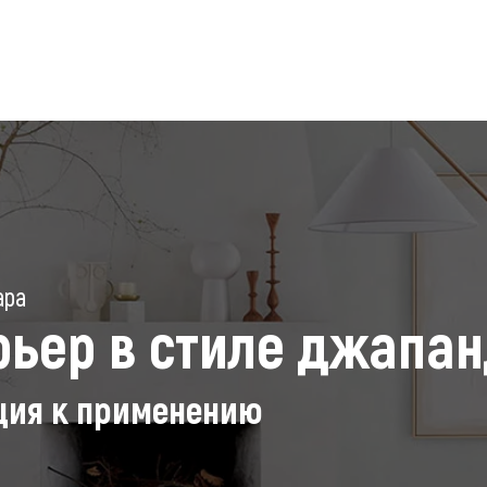
Дизайн інтер'єру
Ландшафтний дизайн
3D 
ара
рьер в стиле джапа
ция к применению