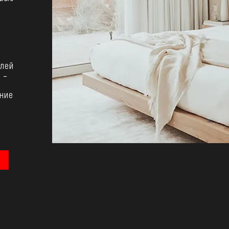
елей
 –
,
ние