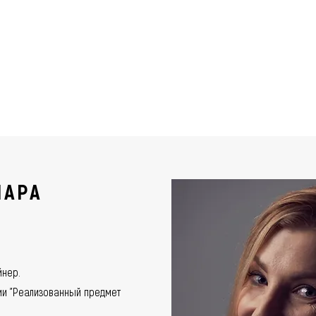
НАРА
йнер.
ии "Реализованный предмет