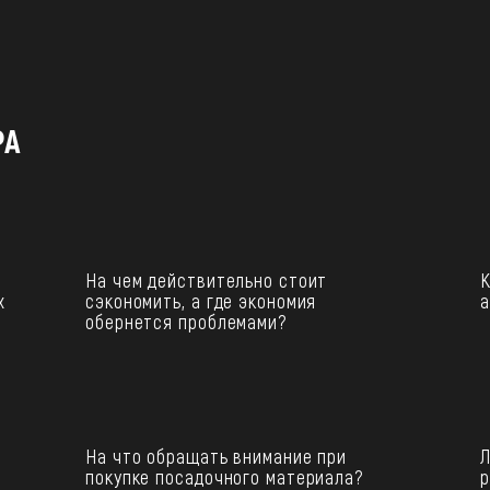
РА
й
На чем действительно стоит
К
х
сэкономить, а где экономия
а
обернется проблемами?
На что обращать внимание при
Л
покупке посадочного материала?
р