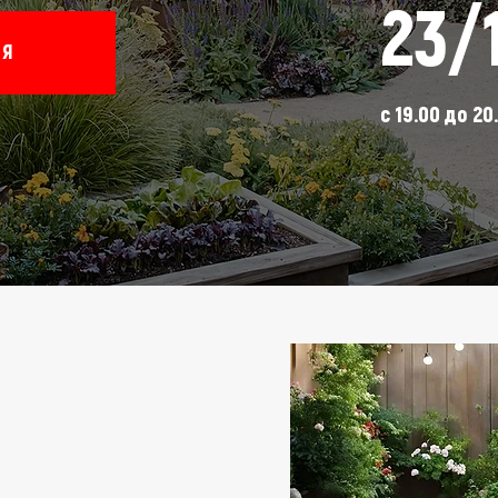
23/
СЯ
с 19.00 до 20