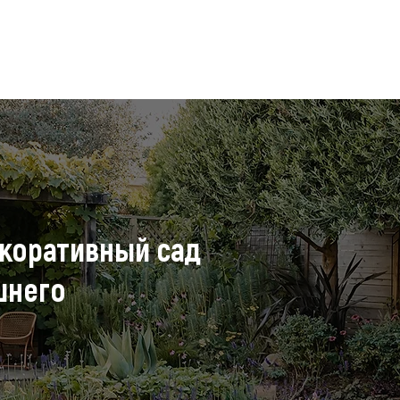
Дизайн интерьера
Ландшафтный дизайн
3D
екоративный сад
шнего