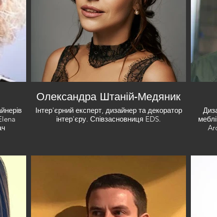
Олександра Штаній-Медяник
айнерів
Інтер'єрний експерт, дизайнер та декоратор
Диза
Elena
інтер'єру. Співзасновниця EDS.
меблі
ач
Ar