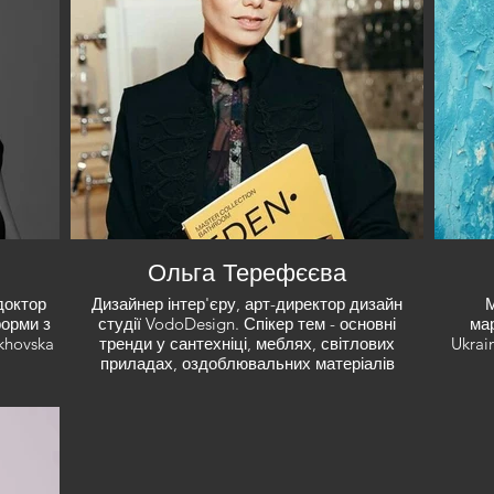
Ольга Терефєєва
доктор
Дизайнер інтер'єру, арт-директор дизайн
М
форми з
студії VodoDesign. Спікер тем - основні
мар
khovska
тренди у сантехніці, меблях, світлових
Ukrai
приладах, оздоблювальних матеріалів